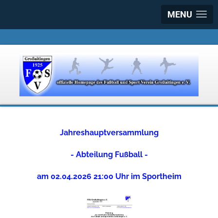
MENU
Jahreshauptversammlung
- Abteilung Fußball -
am 02.04.2026 21:00 Uhr im Sportheim