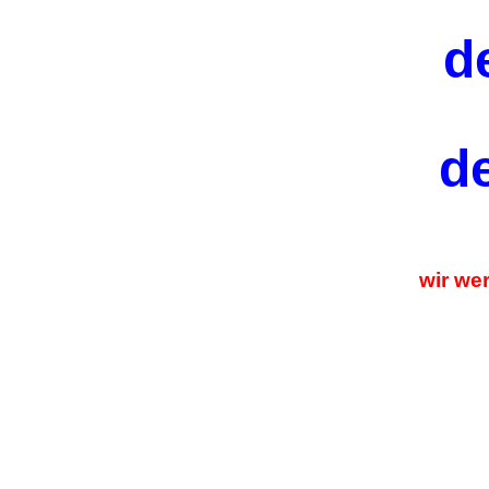
d
d
wir we